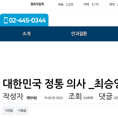
접속자집계
오늘
2,226
어제
3,115
최대
소개
안과질환
대한민국 정통 의사 _최승
작성자
조회
댓글
영한의원
15-02-03 18:20
9,845회
0건
이전글
다음글