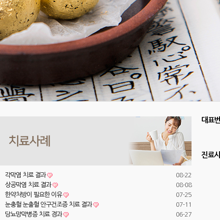
대표
진료
각막염 치료 결과
08-22
상공막염 치료 결과
08-08
한약처방이 필요한 이유
07-25
눈충혈 눈출혈 안구건조증 치료 결과
07-11
당뇨망막병증 치료 경과
06-27