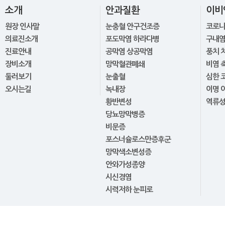
소개
안과질환
이비
원장 인사말
눈충혈 안구건조증
코로
의료진소개
포도막염 하라다병
구내염
진료안내
공막염 상공막염
풍치 
장비소개
망막혈관폐쇄
비염 
둘러보기
눈출혈
심한 
오시는길
녹내장
이명 
황반변성
역류
당뇨망막병증
비문증
포스너슐로스만증후군
망막색소변성증
안와가성종양
시신경염
시력저하 눈피로