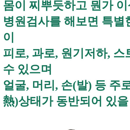
몸이 찌뿌듯하고 뭔가 
병원검사를 해보면
특별
이
피로
,
과로
,
원기저하
,
스
수 있으며
얼굴
,
머리
,
손
(
발
)
등 주
熱
)
상태가 동반되어 있을