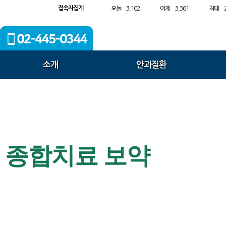
접속자집계
오늘
3,102
어제
3,361
최대
소개
안과질환
종합치료 보약