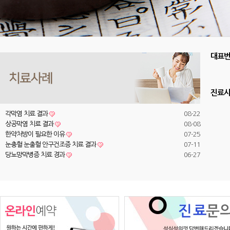
대표
진료
각막염 치료 결과
08-22
상공막염 치료 결과
08-08
한약처방이 필요한 이유
07-25
눈충혈 눈출혈 안구건조증 치료 결과
07-11
당뇨망막병증 치료 경과
06-27