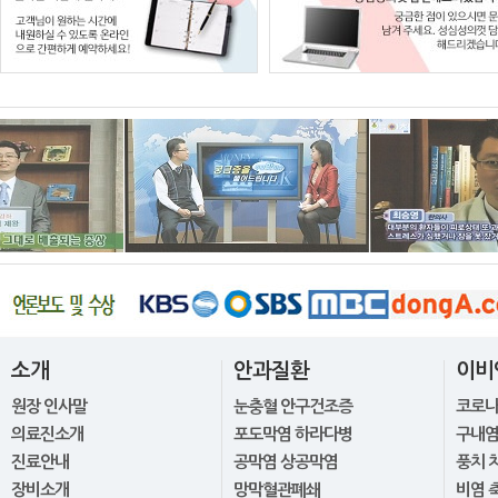
소개
안과질환
이비
원장 인사말
눈충혈 안구건조증
코로
의료진소개
포도막염 하라다병
구내염
진료안내
공막염 상공막염
풍치 
장비소개
망막혈관폐쇄
비염 