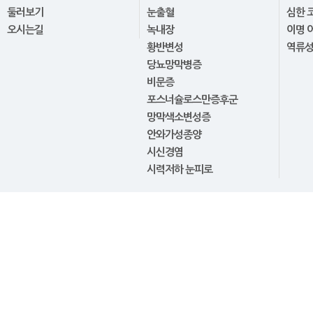
둘러보기
눈출혈
심한 
오시는길
녹내장
이명 
황반변성
역류
당뇨망막병증
비문증
포스너슐로스만증후군
망막색소변성증
안와가성종양
시신경염
시력저하 눈피로