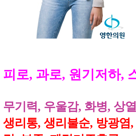
피로
,
과로
,
원기저하
,
무기력
,
우울감
,
화병
,
상
생리통
,
생리불순
,
방광염