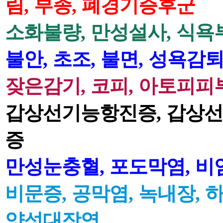
림
,
부종
,
폐경기증후군
소화불량
,
만성설사
,
식욕
불안
,
초조
,
불면
,
성욕감
잦은감기
,
코피
,
아토피피
갑상선기능항진증
,
갑상선
증
만성눈충혈
,
포도막염
,
비
비문증
,
공막염
,
녹내장
,
양성대장염