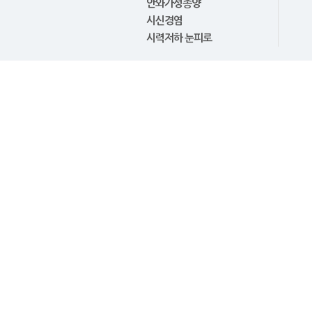
안와가성종양
시신경염
시력저하 눈피로