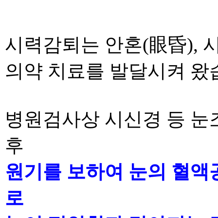
시력감퇴는 안혼
(
眼昏
),
의약 치료를 발달시켜
왔
병원검사상 시신경 등 눈
후
원기를 보하여 눈의
혈액
로