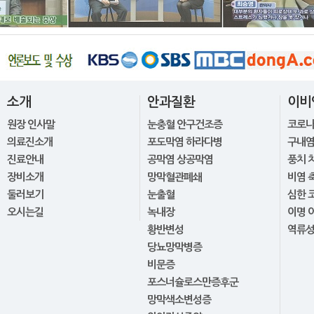
소개
안과질환
이비
원장 인사말
눈충혈 안구건조증
코로
의료진소개
포도막염 하라다병
구내염
진료안내
공막염 상공막염
풍치 
장비소개
망막혈관폐쇄
비염 
둘러보기
눈출혈
심한 
오시는길
녹내장
이명 
황반변성
역류
당뇨망막병증
비문증
포스너슐로스만증후군
망막색소변성증