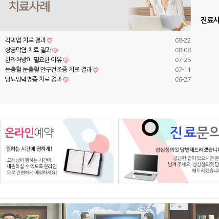
진료
각막염 치료 결과
08-22
상공막염 치료 결과
08-08
한약처방이 필요한 이유
07-25
눈충혈 눈출혈 안구건조증 치료 결과
07-11
당뇨망막병증 치료 경과
06-27