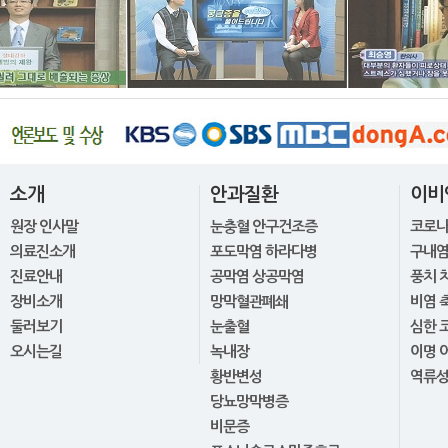
소개
안과질환
이비
원장 인사말
눈충혈 안구건조증
코로
의료진소개
포도막염 하라다병
구내염
진료안내
공막염 상공막염
풍치 
장비소개
망막혈관폐쇄
비염 
둘러보기
눈출혈
심한 
오시는길
녹내장
이명 
황반변성
역류
당뇨망막병증
비문증