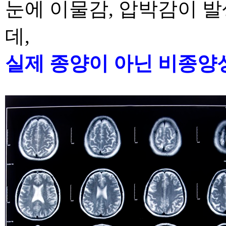
눈에 이물감
,
압박감이 발
데
,
실제 종양이 아닌
비종양