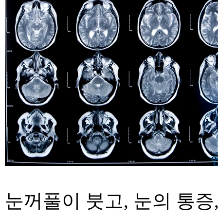
눈꺼풀이 붓고
,
눈의 통증