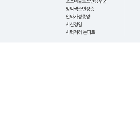
포스너슐로스만증후군
망막색소변성증
안와가성종양
시신경염
시력저하 눈피로